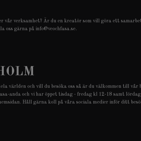
r vår verksamhet? Är du en kreatör som vill göra ett samarbet
ila oss gärna på
info@veochfasa.se
.
KHOLM
hela världen och vill du besöka oss så är du välkommen till vår
asa-anda och vi har öppet tisdag - fredag kl 12-18 samt lördag
emsidan. Håll gärna koll på våra sociala medier inför ditt besö