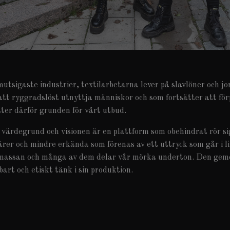
utsigaste industrier, textilarbetarna lever på slavlöner och jor
 att ryggradslöst utnyttja människor och som fortsätter att fö
ter därför grunden för vårt utbud.
r värdegrund och visionen är en plattform som obehindrat rör 
er och mindre erkända som förenas av ett uttryck som går i li
n massan och många av dem delar vår mörka underton. Den gem
art och etiskt tänk i sin produktion.