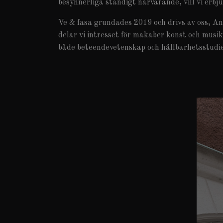
besynnerliga ständigt närvarande, vill vi erbj
Ve & fasa grundades 2019 och drivs av oss, A
delar vi intresset för makaber konst och musi
både beteendevetenskap och hållbarhetsstudier