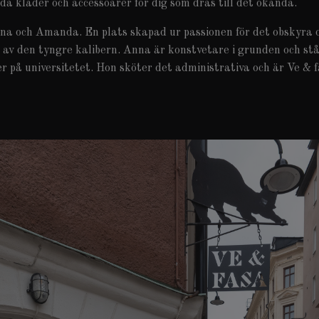
uda kläder och accessoarer för dig som dras till det okända.
nna och Amanda. En plats skapad ur passionen för det obskyra 
k av den tyngre kalibern. Anna är konstvetare i grunden och st
 på universitetet. Hon sköter det administrativa och är Ve & f