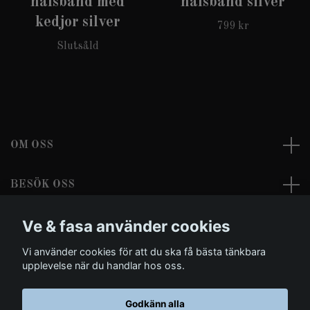
halsband med
halsband silver
kedjor silver
799 kr
Slutsåld
OM OSS
BESÖK OSS
Ve & fasa använder cookies
LÄS MER
Vi använder cookies för att du ska få bästa tänkbara
Sociala medier
upplevelse när du handlar hos oss.
Godkänn alla