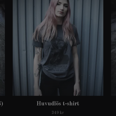
S)
Huvudlös t-shirt
349 kr