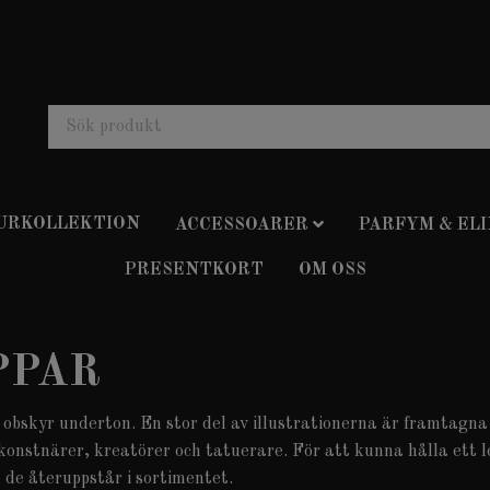
 URKOLLEKTION
ACCESSOARER
PARFYM & ELI
PRESENTKORT
OM OSS
PPAR
 obskyr underton. En stor del av illustrationerna är framtagna 
onstnärer, kreatörer och tatuerare. För att kunna hålla ett l
, de återuppstår i sortimentet.