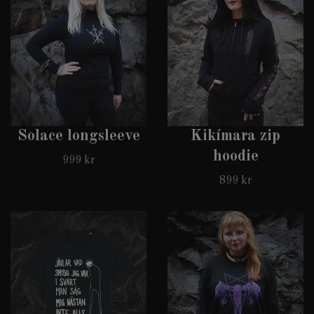
Solace longsleeve
Kikímara zip
hoodie
999 kr
899 kr