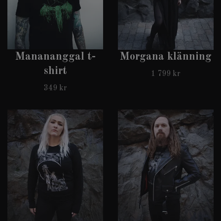
Manananggal t-
Morgana klänning
shirt
1 799 kr
349 kr