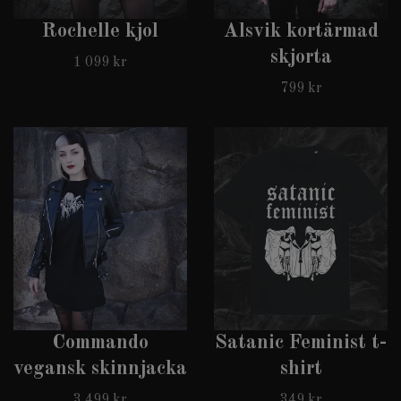
Rochelle kjol
Alsvik kortärmad
skjorta
1 099 kr
799 kr
Commando
Satanic Feminist t-
vegansk skinnjacka
shirt
3 499 kr
349 kr