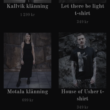
Kallvik klänning
Let there be light
t-shirt
1 299 kr
349 kr
Motala klänning
House of Usher t-
shirt
699 kr
349 kr