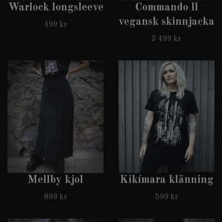
Warlock longsleeve
Commando ll
vegansk skinnjacka
499 kr
3 499 kr
Mellby kjol
Kikímara klänning
899 kr
599 kr