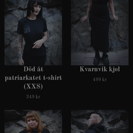
Död åt
Kvarnvik kjol
patriarkatet t-shirt
499 kr
(XXS)
349 kr