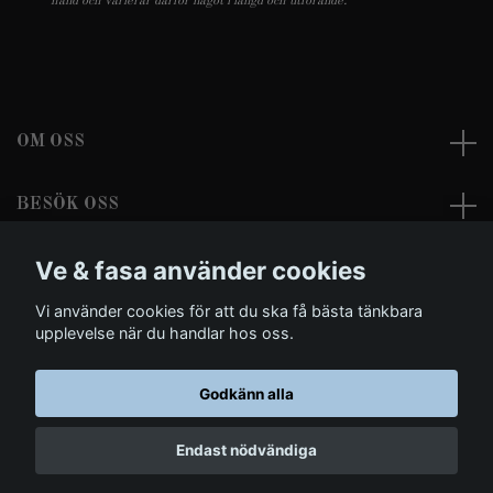
hand och varierar därför något i längd och utförande.
OM OSS
BESÖK OSS
Ve & fasa använder cookies
LÄS MER
Vi använder cookies för att du ska få bästa tänkbara
Sociala medier
upplevelse när du handlar hos oss.
Godkänn alla
© 2026 Ve & fasa - Dark Clothing and Morbid Arts
Endast nödvändiga