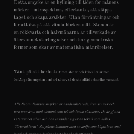
Detta smycke är en hyllning till tiden för månens
mörker - introspektion, eftertanke, att släppa
taget och skapa avsikter. Utan förväntningar och
för att öva på att vända blicken inåt. Stenen är
en rökkvarts och halvmånarna är tillverkade av
återvunnet sterling silver och har geometriska
former som ekar av matematiska månrörelser.
Tänk på att berlocker
med stenar och kristaller är mer
ömtåliga än smycken i enbart silver, så de ska alltid behandlas varsamt.
Alla Naomi Nowaks smycken är handskulpterade, främst i vax och
lera men även med element som trä och funna växtdelar. De är gjutna
i återvunnet silver och hon använder sig av en teknik som kallas
"förlorad form". Smyckena kommer med en kedja som köpts in second