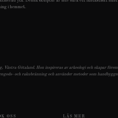
atinerad yta. Denna skulptur är inte bara ett fantastiskt han
mning i hemmet.
ng, Västra Götaland. Hon inspireras av arkeologi och skapar för
stengods- och rakubränning och använder metoder som handbyggnad
ÖK OSS
LÄS MER