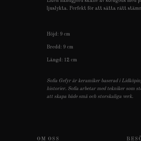
Liten handgjord skalle av stengods med p
ljuslykta. Perfekt för att sätta rätt stä
Höjd: 9 cm
Bredd: 9 cm
Längd: 12 cm
Sofia Gefyr är keramiker baserad i Lidköpi
historier. Sofia arbetar med tekniker som 
att skapa både små och storskaliga verk.
OM OSS
BES