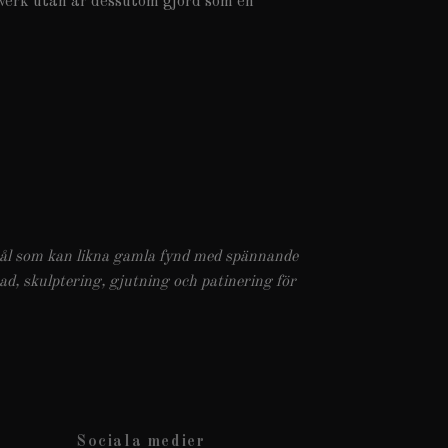
tverk utan är dessutom gjord som en
emål som kan likna gamla fynd med spännande
, skulptering, gjutning och patinering för
Sociala medier