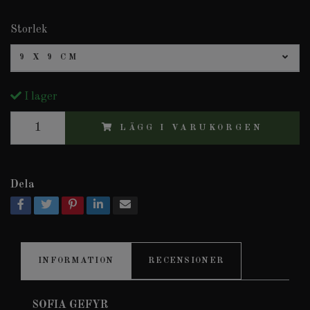
Storlek
9 X 9 CM
I lager
LÄGG I VARUKORGEN
Dela
INFORMATION
RECENSIONER
SOFIA GEFYR