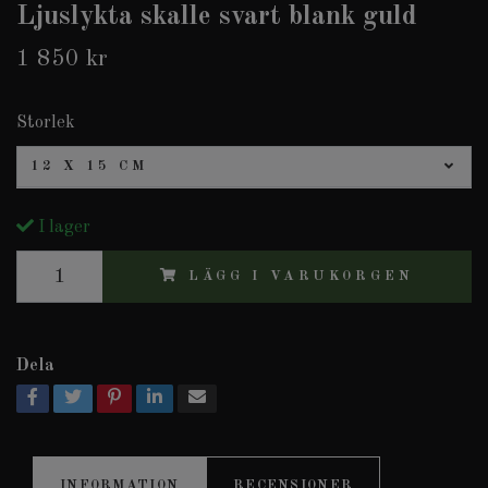
Ljuslykta skalle svart blank guld
1 850 kr
Storlek
12 X 15 CM
I lager
LÄGG I VARUKORGEN
Dela
INFORMATION
RECENSIONER