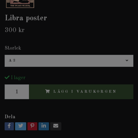
Libra poster
300 kr
Storlek
A3
I lager
LÄGG I VARUKORGEN
Dela