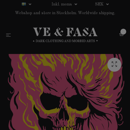
Inkl. moms
SEK
Webshop and store in Stockholm. Worldwide shipping.
0