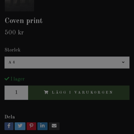
Coven print
500 kr
Storlek
A4
I lager
LÄGG I VARUKORGEN
Dela