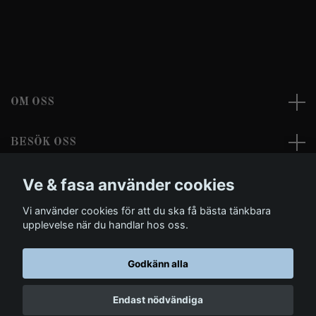
OM OSS
BESÖK OSS
Ve & fasa använder cookies
LÄS MER
Vi använder cookies för att du ska få bästa tänkbara
Sociala medier
upplevelse när du handlar hos oss.
Godkänn alla
© 2026 Ve & fasa - Dark Clothing and Morbid Arts
Endast nödvändiga