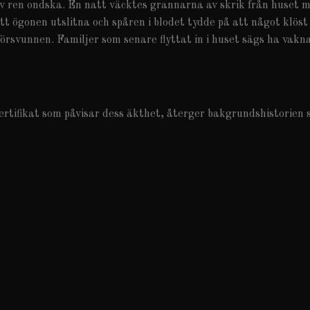
v ren ondska. En natt väcktes grannarna av skrik från huset m
t ögonen utslitna och spåren i blodet tydde på att något klö
försvunnen. Familjer som senare flyttat in i huset sägs ha vak
tifikat som påvisar dess äkthet, återger bakgrundshistorien 