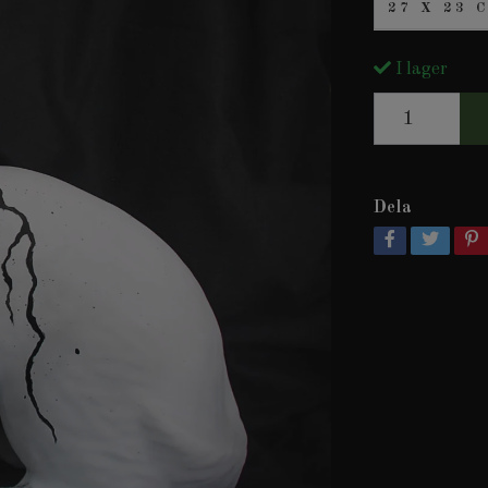
27 X 23 
I lager
Dela