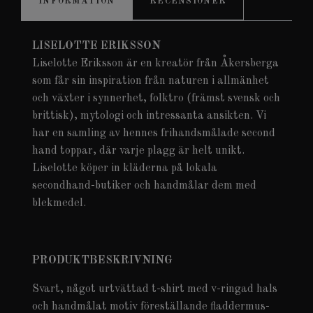
INFORMATION
RECENSIONER
LISELOTTE ERIKSSON
Liselotte Eriksson är en kreatör från Åkersberga
som får sin inspiration från naturen i allmänhet
och växter i synnerhet, folktro (främst svensk och
brittisk), mytologi och intressanta ansikten. Vi
har en samling av hennes frihandsmålade second
hand toppar, där varje plagg är helt unikt.
Liselotte köper in kläderna på lokala
secondhand-butiker och handmålar dem med
blekmedel.
PRODUKTBESKRIVNING
Svart, något urtvättad t-shirt med v-ringad hals
och handmålat motiv föreställande fladdermus-