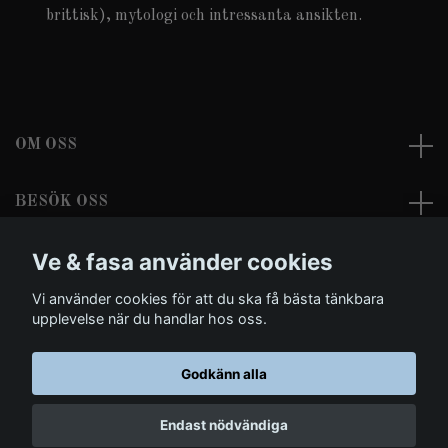
brittisk), mytologi och intressanta ansikten.
OM OSS
BESÖK OSS
Ve & fasa använder cookies
LÄS MER
Vi använder cookies för att du ska få bästa tänkbara
Sociala medier
upplevelse när du handlar hos oss.
Godkänn alla
© 2026 Ve & fasa - Dark Clothing and Morbid Arts
Endast nödvändiga