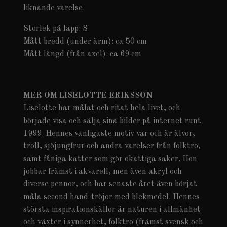
liknande varelse.
Storlek på lapp: S
Mått bredd (under ärm): ca 50 cm
Mått längd (från axel): ca 69 cm
MER OM LISELOTTE ERIKSSON
Liselotte har målat och ritat hela livet, och
började visa och sälja sina bilder på internet runt
1999. Hennes vanligaste motiv var och är älvor,
troll, sjöjungfrur och andra varelser från folktro,
samt fåniga katter som gör okattiga saker. Hon
jobbar främst i akvarell, men även akryl och
diverse pennor, och har senaste året även börjat
måla second hand-tröjor med blekmedel. Hennes
största inspirationskällor är naturen i allmänhet
och växter i synnerhet, folktro (främst svensk och