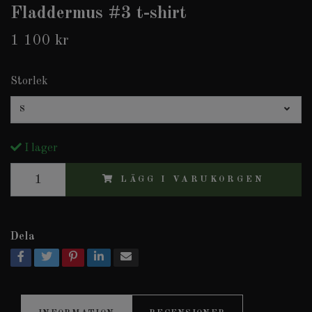
Fladdermus #3 t-shirt
1 100 kr
Storlek
S
I lager
LÄGG I VARUKORGEN
Dela