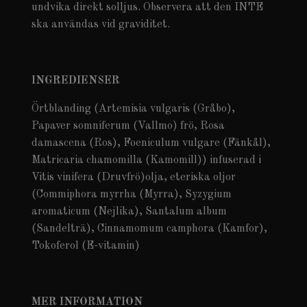
undvika direkt solljus. Observera att den INTE
ska användas vid graviditet.
INGREDIENSER
Örtblanding (Artemisia vulgaris (Gråbo),
Papaver somniferum (Vallmo) frö, Rosa
damascena (Ros), Foeniculum vulgare (Fänkål),
Matricaria chamomilla (Kamomill)) infuserad i
Vitis vinifera (Druvfrö)olja, eteriska oljor
(Commiphora myrrha (Myrra), Syzygium
aromaticum (Nejlika), Santalum album
(Sandelträ), Cinnamomum camphora (Kamfor),
Tokoferol (E-vitamin)
MER INFORMATION