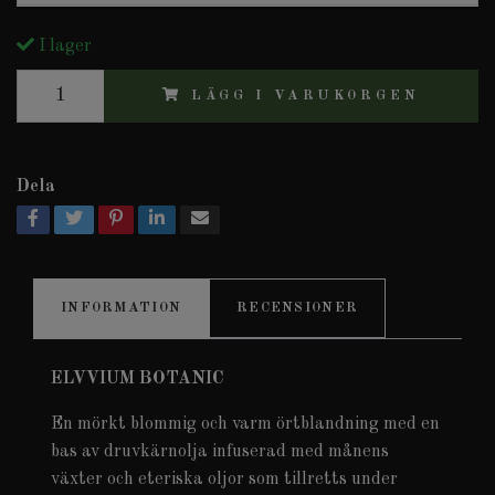
I lager
LÄGG I VARUKORGEN
Dela
INFORMATION
RECENSIONER
ELVVIUM BOTANIC
En mörkt blommig och varm örtblandning med en
bas av druvkärnolja infuserad med månens
växter och eteriska oljor som tillretts under