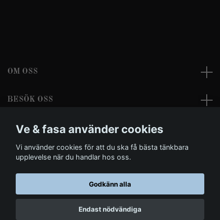
OM OSS
BESÖK OSS
Ve & fasa använder cookies
LÄS MER
Vi använder cookies för att du ska få bästa tänkbara
Sociala medier
upplevelse när du handlar hos oss.
Godkänn alla
© 2026 Ve & fasa - Dark Clothing and Morbid Arts
Endast nödvändiga