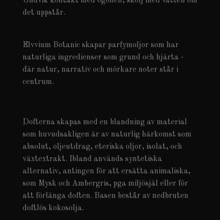
Undvik kontakt med ögonen, skölj med vatten om
det uppstår.
Elvvium Botanic skapar parfymoljor som har
naturliga ingredienser som grund och hjärta -
där natur, narrativ och mörkare noter står i
centrum.
Dofterna skapas med en blandning av material
som huvudsakligen är av naturlig härkomst som
absolut, oljeutdrag, eteriska oljor, isolat, och
växtextrakt. Ibland används syntetiska
alternativ, antingen för att ersätta animaliska,
som Mysk och Ambergris, pga miljösjäl eller för
att förlänga doften. Basen består av nedbruten
doftlös kokosolja.