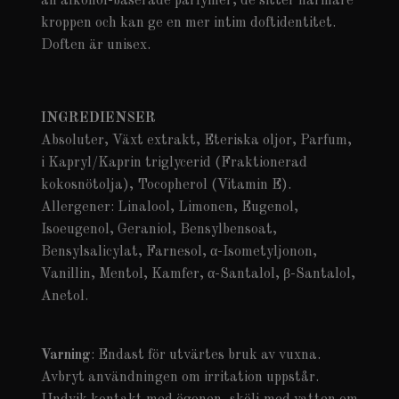
än alkohol-baserade parfymer, de sitter närmare
kroppen och kan ge en mer intim doftidentitet.
Doften är unisex.
INGREDIENSER
Absoluter, Växt extrakt, Eteriska oljor, Parfum,
i Kapryl/Kaprin triglycerid (Fraktionerad
kokosnötolja), Tocopherol (Vitamin E).
Allergener: Linalool, Limonen, Eugenol,
Isoeugenol, Geraniol, Bensylbensoat,
Bensylsalicylat, Farnesol, α-Isometyljonon,
Vanillin, Mentol, Kamfer, α-Santalol, β-Santalol,
Anetol.
Varning
:
Endast för utvärtes bruk av vuxna.
Avbryt användningen om irritation uppstår.