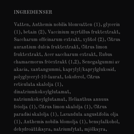
INGREDIENSER
Vatten, Anthemis nobilis blomvatten (1), glycerin
(1), betain (2), Vaccinium myrtillus fruktextrakt,
Saccharum officinarum extrakt, xylitol (2), Citrus
aurantium dulcis fruktextrakt, Citrus limon
fruktextrakt, Acer saccharum extrakt, Rubus
chamaemorus fröextrakt (1,2), Senegalgummi av
akacia, xantangummi, kaprylyl/kaprylglukosid,
polyglyceryl-10-laurat, tokoferol, Citrus
reticulata skalolja (1),
dinatriumkokoylglutamat,
natriumkokoylglutamat, Helianthus annuus
fröolja (1), Citrus limon skalolja (1), Citrus
paradisi skalolja (1), Lavandula angustifolia olja
(1), Anthemis nobilis blomolja (1), bensylalkohol,
dehydroättiksyra, natriumfytat, mjölksyra,