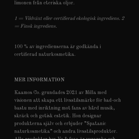
limonen från eteriska oljor.
1 = Vildväxt eller certifierad ekologisk ingrediens. 2
= Finsk ingrediens.
100 % av ingredienserna är godkända i
certifierad naturkosmetika.
MER INFORMATION
Kaamos Co. grundades 2021 av Milla med
visionen att skapa ett livsstilsmärke för bad-och
bastu med inriktning mot fans av hård musik,
skräck och gotisk estetik. Hon designar
produkterna själv och erbjuder ”Spatanic
naturkosmetika” och andra livsstilsprodukter.